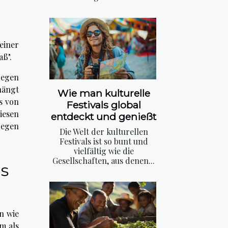
einer
aß".
gegen
hängt
Wie man kulturelle
s von
Festivals global
iesen
entdeckt und genießt
gegen
Die Welt der kulturellen
Festivals ist so bunt und
vielfältig wie die
Gesellschaften, aus denen...
s
n wie
m als