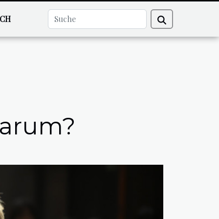
ECH
 Warum?