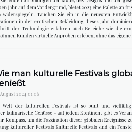
lsierenden Strömungen der Mode, des Designs und der gese
uen Jahr auf dem Vordergrund, bietet 2023 eine Palette an fr
 widerspiegeln. Tauchen Sie ein in die neuesten Entwick
vationen in der erotischen Bekleidung dieses Jahr dominier
hritt der Technologie erfahren auch Bereiche wie die er
 können Kunden virtuelle Anproben erleben, ohne das eigene..
ie man kulturelle Festivals glo
enießt
. August 2024 01:06
e Welt der kulturellen Festivals ist so bunt und vielfälti
r kulinarische Genüsse - auf jedem Kontinent gibt es Verans
Ihr Kompass, um die Faszination dieser globalen Ereignisse 
ung kultureller Festivals Kulturelle Festivals sind ein Fens