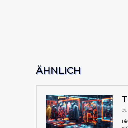
ÄHNLICH
T
25
Di