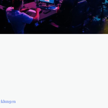
icklungen