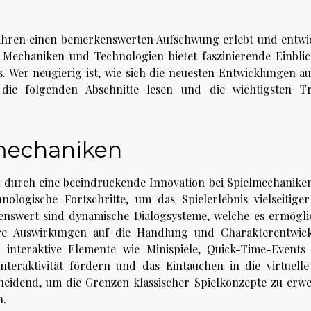
Jahren einen bemerkenswerten Aufschwung erlebt und entwi
, Mechaniken und Technologien bietet faszinierende Einblic
 Wer neugierig ist, wie sich die neuesten Entwicklungen au
t die folgenden Abschnitte lesen und die wichtigsten T
lmechaniken
 durch eine beeindruckende Innovation bei Spielmechaniken
nologische Fortschritte, um das Spielerlebnis vielseitige
enswert sind dynamische Dialogsysteme, welche es ermögli
bare Auswirkungen auf die Handlung und Charakterentwic
 interaktive Elemente wie Minispiele, Quick-Time-Events
Interaktivität fördern und das Eintauchen in die virtuelle
cheidend, um die Grenzen klassischer Spielkonzepte zu erwe
n.