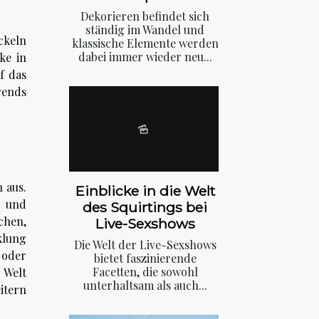
Dekorieren befindet sich
ständig im Wandel und
ckeln
klassische Elemente werden
dabei immer wieder neu...
ke in
f das
rends
 aus.
Einblicke in die Welt
r und
des Squirtings bei
chen,
Live-Sexshows
klung
Die Welt der Live-Sexshows
 oder
bietet faszinierende
Facetten, die sowohl
 Welt
unterhaltsam als auch...
itern