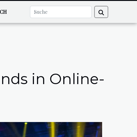
ECH
nds in Online-