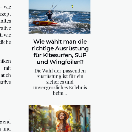
– wie
nzept
oltes
ative
t, wie
Wie wählt man die
liche
richtige Ausrüstung
für Kitesurfen, SUP
niken
und Wingfoilen?
t mit
Die Wahl der passenden
 auch
Ausrüstung ist für ein
sicheres und
ative
unvergessliches Erlebnis
beim...
egend
n und