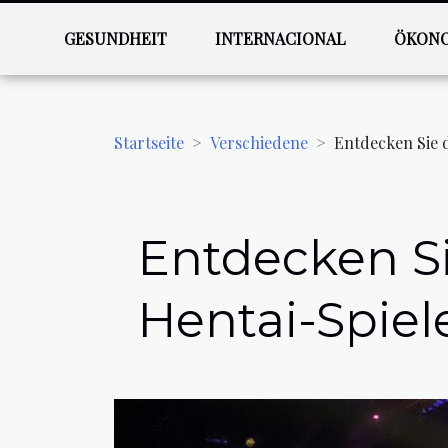
GESUNDHEIT
INTERNACIONAL
ÖKON
Startseite
Verschiedene
Entdecken Sie 
Entdecken Si
Hentai-Spiel