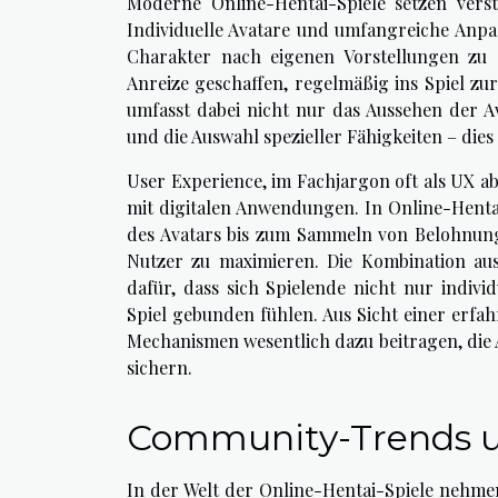
Moderne Online-Hentai-Spiele setzen vers
Individuelle Avatare und umfangreiche Anpa
Charakter nach eigenen Vorstellungen zu 
Anreize geschaffen, regelmäßig ins Spiel z
umfasst dabei nicht nur das Aussehen der A
und die Auswahl spezieller Fähigkeiten – dies 
User Experience, im Fachjargon oft als UX a
mit digitalen Anwendungen. In Online-Hentai
des Avatars bis zum Sammeln von Belohnunge
Nutzer zu maximieren. Die Kombination aus
dafür, dass sich Spielende nicht nur indivi
Spiel gebunden fühlen. Aus Sicht einer erfah
Mechanismen wesentlich dazu beitragen, die 
sichern.
Community-Trends u
In der Welt der Online-Hentai-Spiele nehme