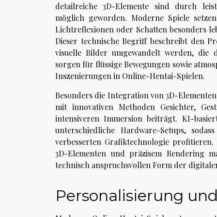
detailreiche 3D-Elemente sind durch lei
möglich geworden. Moderne Spiele setzen
Lichtreflexionen oder Schatten besonders le
Dieser technische Begriff beschreibt den P
visuelle Bilder umgewandelt werden, die d
sorgen für flüssige Bewegungen sowie atmosp
Inszenierungen in Online-Hentai-Spielen.
Besonders die Integration von 3D-Elementen h
mit innovativen Methoden Gesichter, Gest
intensiveren Immersion beiträgt. KI-bas
unterschiedliche Hardware-Setups, soda
verbesserten Grafiktechnologie profitieren. 
3D-Elementen und präzisem Rendering ma
technisch anspruchsvollen Form der digitale
Personalisierung un