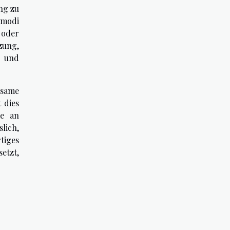
ng zu
lmodi
 oder
zung,
g und
nsame
 dies
me an
slich,
tiges
etzt,