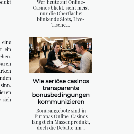
odukt
Wer heute auf Online-
Casinos blickt, sieht meist
nur die Oberfläche:
blinkende Slots, Live-
Tische,...
 eine
r ein
eben.
Waren
ärken
inden
Wie seriöse casinos
sinn.
transparente
ieren
bonusbedingungen
 sich
kommunizieren
Bonusangebote sind in
Europas Online-Casinos
längst ein Massenprodukt,
doch die Debatte um...