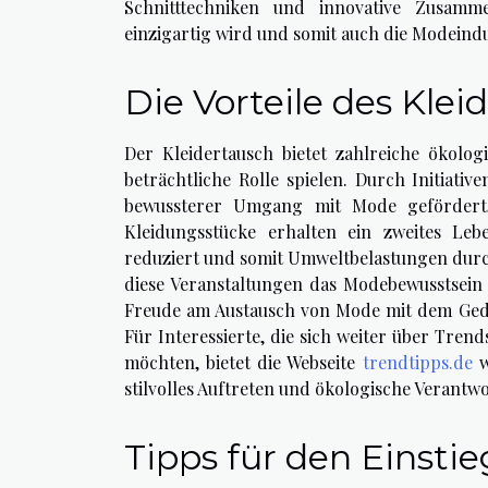
Schnitttechniken und innovative Zusamm
einzigartig wird und somit auch die Modeindu
Die Vorteile des Klei
Der Kleidertausch bietet zahlreiche ökolog
beträchtliche Rolle spielen. Durch Initiati
bewussterer Umgang mit Mode gefördert, 
Kleidungsstücke erhalten ein zweites Le
reduziert und somit Umweltbelastungen durc
diese Veranstaltungen das Modebewusstsein
Freude am Austausch von Mode mit dem Ged
Für Interessierte, die sich weiter über Tr
möchten, bietet die Webseite
trendtipps.de
w
stilvolles Auftreten und ökologische Verant
Tipps für den Einstie