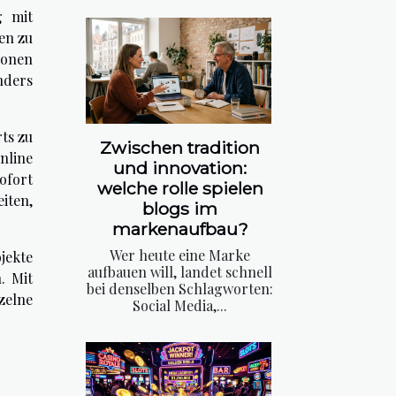
g mit
en zu
ionen
nders
ts zu
Zwischen tradition
nline
und innovation:
ofort
welche rolle spielen
iten,
blogs im
markenaufbau?
Wer heute eine Marke
jekte
aufbauen will, landet schnell
. Mit
bei denselben Schlagworten:
zelne
Social Media,...