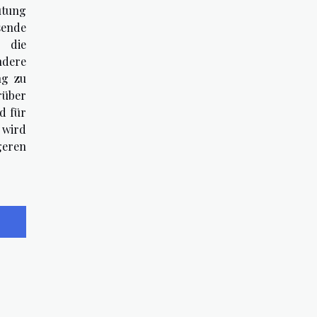
utung
sende
 die
ndere
ng zu
rüber
d für
wird
geren