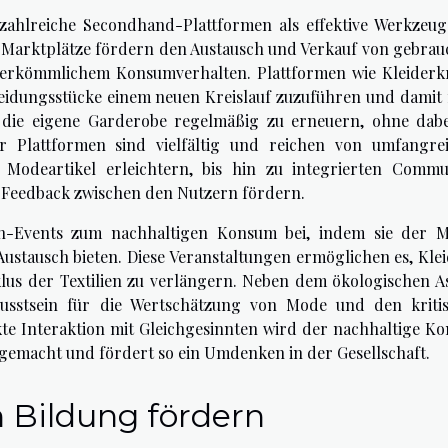
h zahlreiche Secondhand-Plattformen als effektive Werkzeug
e-Marktplätze fördern den Austausch und Verkauf von gebrau
herkömmlichem Konsumverhalten. Plattformen wie Kleiderkr
eidungsstücke einem neuen Kreislauf zuzuführen und damit 
die eigene Garderobe regelmäßig zu erneuern, ohne dabe
r Plattformen sind vielfältig und reichen von umfangre
r Modeartikel erleichtern, bis hin zu integrierten Commu
 Feedback zwischen den Nutzern fördern.
sch-Events zum nachhaltigen Konsum bei, indem sie der 
ustausch bieten. Diese Veranstaltungen ermöglichen es, Kle
lus der Textilien zu verlängern. Neben dem ökologischen A
wusstsein für die Wertschätzung von Mode und den kriti
e Interaktion mit Gleichgesinnten wird der nachhaltige K
 gemacht und fördert so ein Umdenken in der Gesellschaft.
 Bildung fördern