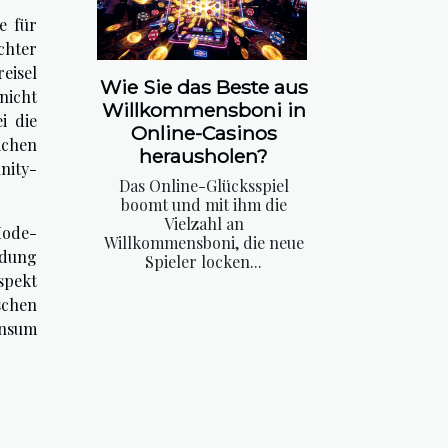
e für
chter
eisel
Wie Sie das Beste aus
nicht
Willkommensboni in
i die
Online-Casinos
ichen
herausholen?
nity-
Das Online-Glücksspiel
boomt und mit ihm die
Vielzahl an
Mode-
Willkommensboni, die neue
idung
Spieler locken...
spekt
schen
onsum