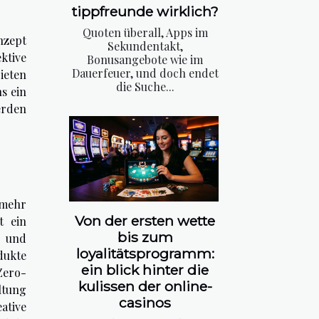
tippfreunde wirklich?
Quoten überall, Apps im
nzept
Sekundentakt,
ktive
Bonusangebote wie im
Dauerfeuer, und doch endet
ieten
die Suche...
s ein
erden
 mehr
Von der ersten wette
t ein
bis zum
t und
loyalitätsprogramm:
dukte
ein blick hinter die
Zero-
kulissen der online-
ltung
casinos
ative