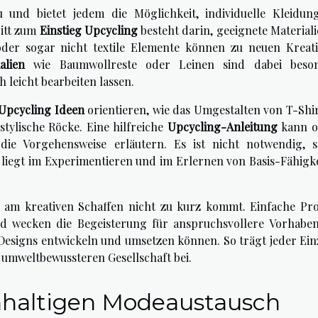
und bietet jedem die Möglichkeit, individuelle Kleidun
ritt zum
Einstieg Upcycling
besteht darin, geeignete Materiali
 oder sogar nicht textile Elemente können zu neuen Kreat
alien
wie Baumwollreste oder Leinen sind dabei beso
h leicht bearbeiten lassen.
Upcycling Ideen
orientieren, wie das Umgestalten von T-Shir
stylische Röcke. Eine hilfreiche
Upcycling-Anleitung
kann o
die Vorgehensweise erläutern. Es ist nicht notwendig, s
liegt im Experimentieren und im Erlernen von Basis-Fähigke
aß am kreativen Schaffen nicht zu kurz kommt. Einfache Pro
nd wecken die Begeisterung für anspruchsvollere Vorhaben
esigns entwickeln und umsetzen können. So trägt jeder Ein
 umweltbewussteren Gesellschaft bei.
hhaltigen Modeaustausch