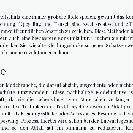
weltschutz eine immer größere Rolle spielen, gewinnt das Ko
tung. Upcycling und Tausch sind zwei kreative und effe
 umweltfreundlichen Anstrich zu verleihen. Diese Methoden b
dern auch eine bewusstere Konsumkultur. Tauchen Sie mit un
ntdecken Sie, wie alte Kleidungsstücke zu neuen Schätzen w
debranche revolutionieren kann.
de
der Modebranche, die darauf abzielt, ausgediente oder nicht
odukte umzuwandeln. Diese nachhaltige Modeinitiative is
haft, da sie die Lebensdauer von Materialien verlänger
kreative Techniken des Textilrecyclings werden Abfallpro
ntität als Kleidungsstücke oder Accessoires. Besonders das 
Upcycling-Prozess. Hierbei wird schon bei der Entwurfsgesta
n und so den Abfall auf ein Minimum zu reduzieren. Kre