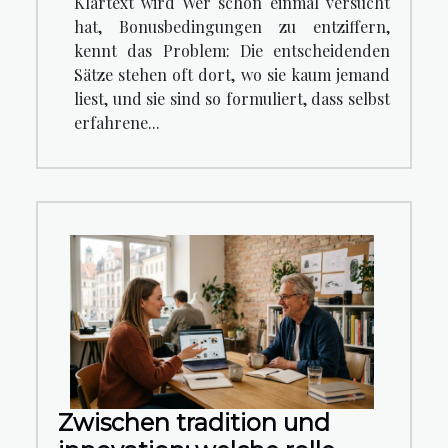
Klartext wird Wer schon einmal versucht
hat, Bonusbedingungen zu entziffern,
kennt das Problem: Die entscheidenden
Sätze stehen oft dort, wo sie kaum jemand
liest, und sie sind so formuliert, dass selbst
erfahrene...
Zwischen tradition und