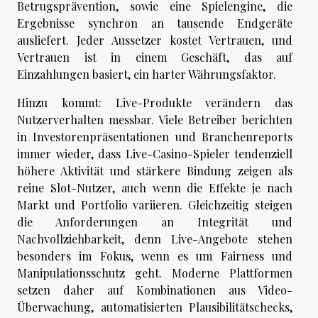
Betrugsprävention, sowie eine Spielengine, die
Ergebnisse synchron an tausende Endgeräte
ausliefert. Jeder Aussetzer kostet Vertrauen, und
Vertrauen ist in einem Geschäft, das auf
Einzahlungen basiert, ein harter Währungsfaktor.
Hinzu kommt: Live-Produkte verändern das
Nutzerverhalten messbar. Viele Betreiber berichten
in Investorenpräsentationen und Branchenreports
immer wieder, dass Live-Casino-Spieler tendenziell
höhere Aktivität und stärkere Bindung zeigen als
reine Slot-Nutzer, auch wenn die Effekte je nach
Markt und Portfolio variieren. Gleichzeitig steigen
die Anforderungen an Integrität und
Nachvollziehbarkeit, denn Live-Angebote stehen
besonders im Fokus, wenn es um Fairness und
Manipulationsschutz geht. Moderne Plattformen
setzen daher auf Kombinationen aus Video-
Überwachung, automatisierten Plausibilitätschecks,