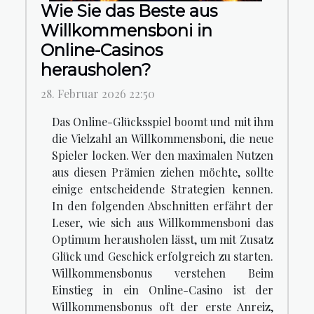
Wie Sie das Beste aus
Willkommensboni in
Online-Casinos
herausholen?
28. Februar 2026 22:50
Das Online-Glücksspiel boomt und mit ihm
die Vielzahl an Willkommensboni, die neue
Spieler locken. Wer den maximalen Nutzen
aus diesen Prämien ziehen möchte, sollte
einige entscheidende Strategien kennen.
In den folgenden Abschnitten erfährt der
Leser, wie sich aus Willkommensboni das
Optimum herausholen lässt, um mit Zusatz
Glück und Geschick erfolgreich zu starten.
Willkommensbonus verstehen Beim
Einstieg in ein Online-Casino ist der
Willkommensbonus oft der erste Anreiz,