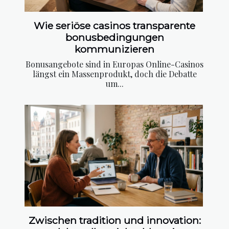
Wie seriöse casinos transparente
bonusbedingungen
kommunizieren
Bonusangebote sind in Europas Online-Casinos
längst ein Massenprodukt, doch die Debatte
um...
Zwischen tradition und innovation: