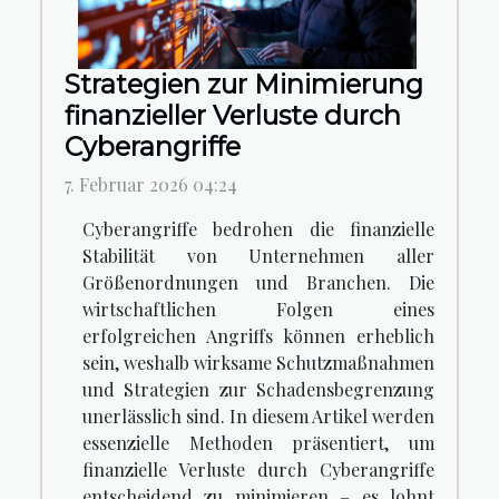
Strategien zur Minimierung
finanzieller Verluste durch
Cyberangriffe
7. Februar 2026 04:24
Cyberangriffe bedrohen die finanzielle
Stabilität von Unternehmen aller
Größenordnungen und Branchen. Die
wirtschaftlichen Folgen eines
erfolgreichen Angriffs können erheblich
sein, weshalb wirksame Schutzmaßnahmen
und Strategien zur Schadensbegrenzung
unerlässlich sind. In diesem Artikel werden
essenzielle Methoden präsentiert, um
finanzielle Verluste durch Cyberangriffe
entscheidend zu minimieren – es lohnt