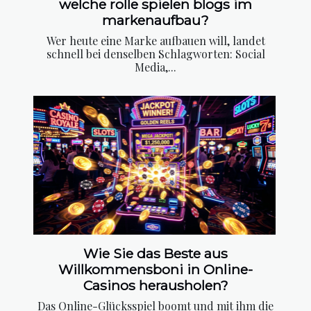
welche rolle spielen blogs im
markenaufbau?
Wer heute eine Marke aufbauen will, landet
schnell bei denselben Schlagworten: Social
Media,...
Wie Sie das Beste aus
Willkommensboni in Online-
Casinos herausholen?
Das Online-Glücksspiel boomt und mit ihm die