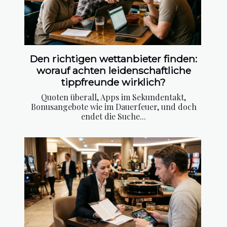
Den richtigen wettanbieter finden:
worauf achten leidenschaftliche
tippfreunde wirklich?
Quoten überall, Apps im Sekundentakt,
Bonusangebote wie im Dauerfeuer, und doch
endet die Suche...