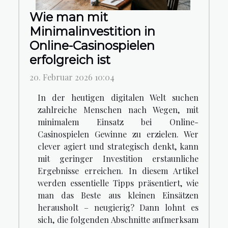
Wie man mit
Minimalinvestition in
Online-Casinospielen
erfolgreich ist
20. Februar 2026 10:04
In der heutigen digitalen Welt suchen
zahlreiche Menschen nach Wegen, mit
minimalem Einsatz bei Online-
Casinospielen Gewinne zu erzielen. Wer
clever agiert und strategisch denkt, kann
mit geringer Investition erstaunliche
Ergebnisse erreichen. In diesem Artikel
werden essentielle Tipps präsentiert, wie
man das Beste aus kleinen Einsätzen
herausholt – neugierig? Dann lohnt es
sich, die folgenden Abschnitte aufmerksam